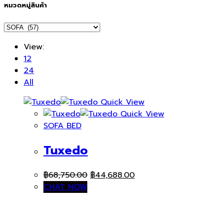
หมวดหมู่สินค้า
View:
12
24
All
Quick View
Quick View
SOFA BED
Tuxedo
Original
Current
฿
68,750.00
฿
44,688.00
price
price
CHAT NOW
was:
is:
฿68,750.00.
฿44,688.00.