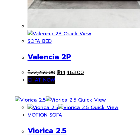
Quick View
SOFA BED
Valencia 2P
Original
Current
฿
22,250.00
฿
14,463.00
price
price
CHAT NOW
was:
is:
฿22,250.00.
฿14,463.00.
Quick View
Quick View
MOTION SOFA
Viorica 2.5