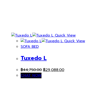
Quick View
Quick View
SOFA BED
Tuxedo L
Original
Current
฿
44,750.00
฿
29,088.00
price
price
CHAT NOW
was:
is:
฿44,750.00.
฿29,088.00.