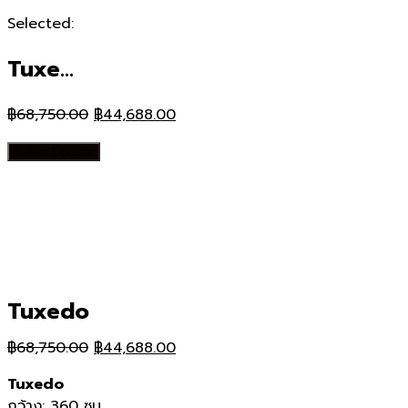
Selected:
Tuxe…
Original
Current
฿
68,750.00
฿
44,688.00
price
price
Select Options
was:
is:
฿68,750.00.
฿44,688.00.
Tuxedo
Original
Current
฿
68,750.00
฿
44,688.00
price
price
Tuxedo
was:
is:
กว้าง: 360 ซม.