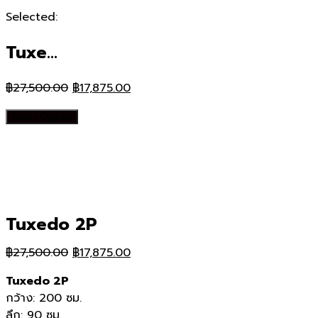
Selected:
Tuxe…
Original
Current
฿
27,500.00
฿
17,875.00
price
price
Select Options
was:
is:
฿27,500.00.
฿17,875.00.
Tuxedo 2P
Original
Current
฿
27,500.00
฿
17,875.00
price
price
Tuxedo 2P
was:
is:
กว้าง: 200 ซม.
฿27,500.00.
฿17,875.00.
ลึก: 90 ซม.