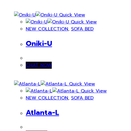
was:
is:
฿44,750.00.
฿29,088.00.
Quick View
Quick View
NEW COLLECTION
,
SOFA BED
Oniki-U
CHAT NOW
Quick View
Quick View
NEW COLLECTION
,
SOFA BED
Atlanta-L