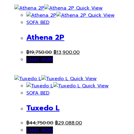
Quick View
Quick View
SOFA BED
Athena 2P
Original
Current
฿
19,750.00
฿
13,900.00
price
price
CHAT NOW
was:
is:
฿19,750.00.
฿13,900.00.
Quick View
Quick View
SOFA BED
Tuxedo L
Original
Current
฿
44,750.00
฿
29,088.00
price
price
CHAT NOW