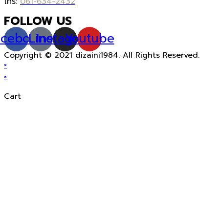
โทร:
061-634-2432
FOLLOW US
acebook
Line
Instagram
Youtube
Copyright © 2021 dizaini1984. All Rights Reserved.
×
×
Cart