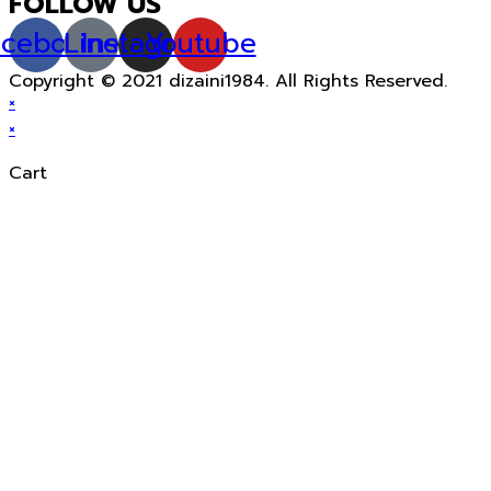
FOLLOW US
acebook
Line
Instagram
Youtube
Copyright © 2021 dizaini1984. All Rights Reserved.
×
×
Cart