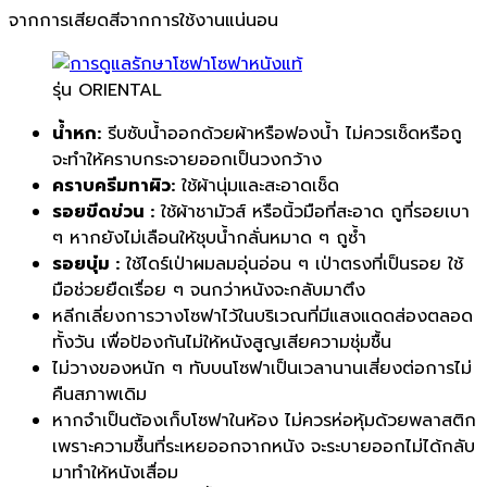
จากการเสียดสีจากการใช้งานแน่นอน
รุ่น ORIENTAL
น้ำหก:
รีบซับน้ำออกด้วยผ้าหรือฟองน้ำ ไม่ควรเช็ดหรือถู
จะทำให้คราบกระจายออกเป็นวงกว้าง
คราบครีมทาผิว:
ใช้ผ้านุ่มและสะอาดเช็ด
รอยขีดข่วน :
ใช้ผ้าชามัวส์ หรือนิ้วมือที่สะอาด ถูที่รอยเบา
ๆ หากยังไม่เลือนให้ชุบน้ำกลั่นหมาด ๆ ถูซ้ำ
รอยบุ๋ม :
ใช้ไดร์เป่าผมลมอุ่นอ่อน ๆ เป่าตรงที่เป็นรอย ใช้
มือช่วยยืดเรื่อย ๆ จนกว่าหนังจะกลับมาตึง
หลีกเลี่ยงการวางโซฟาไว้ในบริเวณที่มีแสงแดดส่องตลอด
ทั้งวัน เพื่อป้องกันไม่ให้หนังสูญเสียความชุ่มชื้น
ไม่วางของหนัก ๆ ทับบนโซฟาเป็นเวลานานเสี่ยงต่อการไม่
คืนสภาพเดิม
หากจำเป็นต้องเก็บโซฟาในห้อง ไม่ควรห่อหุ้มด้วยพลาสติก
เพราะความชื้นที่ระเหยออกจากหนัง จะระบายออกไม่ได้กลับ
มาทำให้หนังเสื่อม