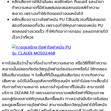
หลีกเลี่ยงการใช้น้ำมันสน ผงซักฟอก ทินเนอร์ และน้ำยา
ทำความสะอาดที่มีส่วนผสมของแอลกอฮอลล์ทำความ
สะอาด เพราะจะทำให้เกิดรอยด่างบนหนังได้
หลีกเลี่ยงการวางโซฟาหนัง PU ไว้ในบริเวณที่มีแสงแดด
ส่องถึงตลอดทั้งวัน เพราะจะทำให้คุณภาพของหนัง PU
ลดลงอย่างรวดเร็ว ทำให้เกิดอาการกรอบ และแตกลายได้
เร็วกว่าที่ควร
รุ่น CLAUDI MOS02468
หากไม่แน่ใจว่าน้ำยาที่จะนำมาทำความสะอาด หรือวิธีที่ใช้ทำความ
สะอาดนั้นปลอดภัยต่อวัสดุบุโซฟาแต่ละประเภทหรือไม่ ให้ทดลอง
ใช้ในปริมาณน้อย ๆ ในพื้นที่ที่เป็นมุมอับเสียก่อน หากเกิดความ
เสียหาย จะได้ไม่เป็นจุดสังเกตที่ชัดเจนนัก แต่ถ้าไม่อยากเสี่ยงไป
กับการทำความสะอาด และการบำรุงรักษาที่ไม่แน่ใจ สามารถใช้
บริการ DIZAINI ได้ เพราะนอกจากเราจะผลิตโซฟาที่มีคุณภาพ
ออกสู่ท้องตลาดให้ทุกคนเลือกซื้อแล้ว ทางเรายังมีบริการรับซ่อม
และดูแลเรื่องการบุโซฟาใหม่ สามารถเลือกวัสดุบุโซฟาได้ทั้งหนัง
แท้จากอิตาลี , หนังPU หรือผ้าหลากหลายเฉดสี โดนทีมช่างผู้