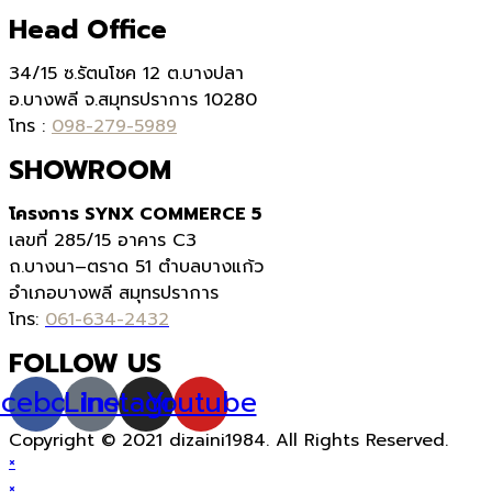
Head Office
34/15 ซ.รัตนโชค 12 ต.บางปลา
อ.บางพลี จ.สมุทรปราการ 10280
โทร :
098-279-5989
SHOWROOM
โครงการ SYNX COMMERCE 5
เลขที่
285/15
อาคาร
C3
ถ.บางนา
–
ตราด
51
ตำบลบางแก้ว
อำเภอบางพลี สมุทรปราการ
โทร:
061-634-2432
FOLLOW US
acebook
Line
Instagram
Youtube
Copyright © 2021 dizaini1984. All Rights Reserved.
×
×