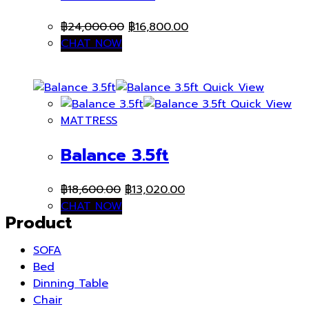
Original
Current
฿
24,000.00
฿
16,800.00
price
price
CHAT NOW
was:
is:
฿24,000.00.
฿16,800.00.
Quick View
Quick View
MATTRESS
Balance 3.5ft
Original
Current
฿
18,600.00
฿
13,020.00
price
price
CHAT NOW
Product
was:
is:
฿18,600.00.
฿13,020.00.
SOFA
Bed
Dinning Table
Chair