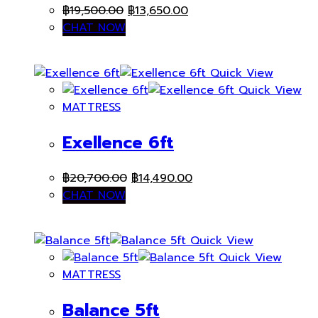
Original
Current
฿
19,500.00
฿
13,650.00
price
price
CHAT NOW
was:
is:
฿19,500.00.
฿13,650.00.
Quick View
Quick View
MATTRESS
Exellence 6ft
Original
Current
฿
20,700.00
฿
14,490.00
price
price
CHAT NOW
was:
is:
฿20,700.00.
฿14,490.00.
Quick View
Quick View
MATTRESS
Balance 5ft