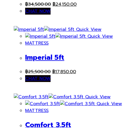
Original
Current
฿
34,500.00
฿
24,150.00
price
price
CHAT NOW
was:
is:
฿34,500.00.
฿24,150.00.
Quick View
Quick View
MATTRESS
Imperial 5ft
Original
Current
฿
25,500.00
฿
17,850.00
price
price
CHAT NOW
was:
is:
฿25,500.00.
฿17,850.00.
Quick View
Quick View
MATTRESS
Comfort 3.5ft