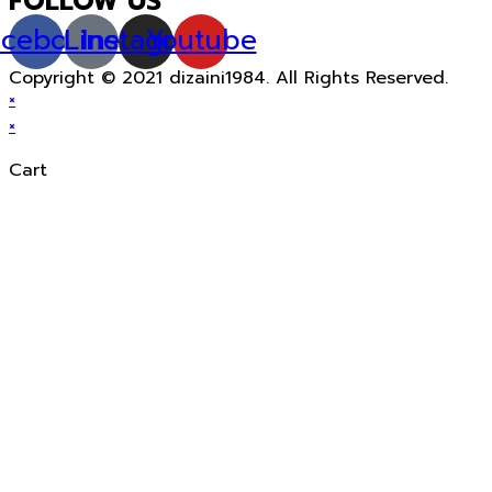
FOLLOW US
acebook
Line
Instagram
Youtube
Copyright © 2021 dizaini1984. All Rights Reserved.
×
×
Cart