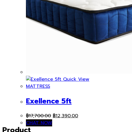
Quick View
MATTRESS
Exellence 5ft
Original
Current
฿
17,700.00
฿
12,390.00
price
price
CHAT NOW
Product
was:
is: