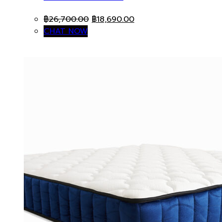
Original
Current
฿
26,700.00
฿
18,690.00
price
price
CHAT NOW
was:
is:
฿26,700.00.
฿18,690.00.