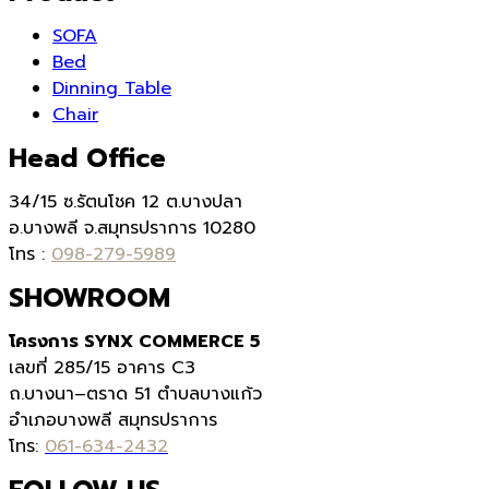
฿17,700.00.
฿12,390.00.
SOFA
Bed
Dinning Table
Chair
Head Office
34/15 ซ.รัตนโชค 12 ต.บางปลา
อ.บางพลี จ.สมุทรปราการ 10280
โทร :
098-279-5989
SHOWROOM
โครงการ SYNX COMMERCE 5
เลขที่
285/15
อาคาร
C3
ถ.บางนา
–
ตราด
51
ตำบลบางแก้ว
อำเภอบางพลี สมุทรปราการ
โทร:
061-634-2432